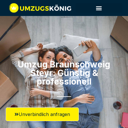
Umzug Braunschweig​
Steyr: Günstig &
professionell​
Unverbindlich anfragen