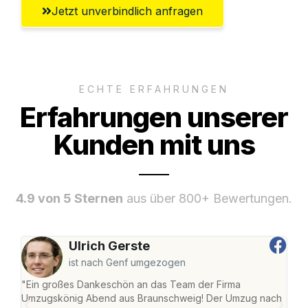
Jetzt unverbindlich anfragen
ECHTE ERFAHRUNGEN
Erfahrungen unserer
Kunden mit uns
4.9 von 5 Sternen
aus über 800+ Bewertungen.
Ulrich Gerste
ist nach Genf umgezogen
"Ein großes Dankeschön an das Team der Firma
"Di
Umzugskönig Abend aus Braunschweig! Der Umzug nach
war