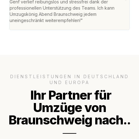
Genf verlief reibungslos und stressfrei dank der
Das 
professionellen Unterstützung des Teams. Ich kann
habe
Umzugskönig Abend Braunschweig jedem
an m
uneingeschränkt weiterempfehlen!"
groß
DIENSTLEISTUNGEN IN DEUTSCHLAND
UND EUROPA
Ihr Partner für
Umzüge von
Braunschweig nach..