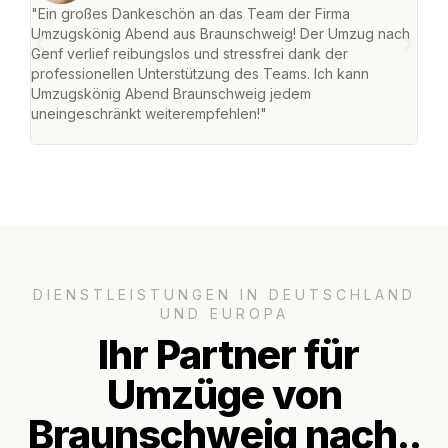
"Ein großes Dankeschön an das Team der Firma
"Di
Umzugskönig Abend aus Braunschweig! Der Umzug nach
war
Genf verlief reibungslos und stressfrei dank der
Das 
professionellen Unterstützung des Teams. Ich kann
habe
Umzugskönig Abend Braunschweig jedem
an m
uneingeschränkt weiterempfehlen!"
groß
DIENSTLEISTUNGEN IN DEUTSCHLAND
UND EUROPA
Ihr Partner für
Umzüge von
Braunschweig nach..