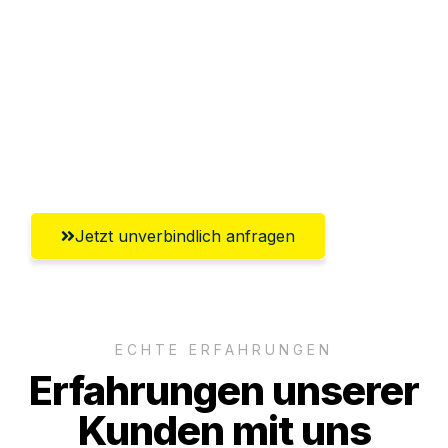
Abwicklung innerhalb von 24 Stunden
Versichert bis zu 7.500€
Ggf. komplette Zollabwicklung inklusive
Umfassender Kundensupport aus
Braunschweig
Jetzt unverbindlich anfragen
ECHTE ERFAHRUNGEN
Erfahrungen unserer
Kunden mit uns