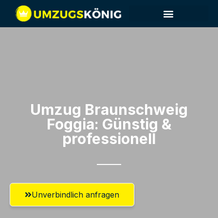
Umzug Braunschweig​
Foggia: Günstig &
professionell​
Unverbindlich anfragen